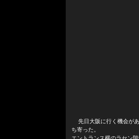
 　先日大阪に行く機会があり、妙にビンテージな匂いのする喫茶にふらりと立
ち寄った。
エントランス横のラセン階