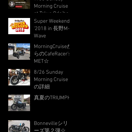
Morning Cruise
at Tokyo Odaiba
DGR'2018 !
Super Weekend
'2018 in 長野M-
Wave
MorningCruiseか
らのCafeRacer's
MET☆
8/26 Sunday
Morning Cruise
の詳細
真夏のTRIUMPH
Bonnevilleシリ
ーズ第２弾☆