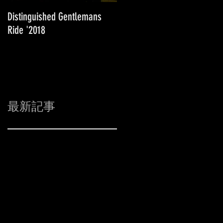
Distinguished Gentlemans
Super Weekend '2018 in 長
Ride '2018
野M-Wave
最新記事