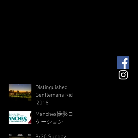
Distinguished
Gentlemans Ride
'2018
Manches撮影ロ
ケーション
9/30 Sunday