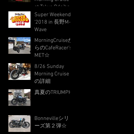
at Tokyo Odaiba
DGR'2018 !
Super Weekend
'2018 in 長野M-
Wave
MorningCruiseか
らのCafeRacer's
MET☆
8/26 Sunday
Morning Cruise
の詳細
真夏のTRIUMPH
Bonnevilleシリ
ーズ第２弾☆