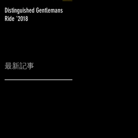
Distinguished Gentlemans
Super Weekend '2018 in 長
Ride '2018
野M-Wave
最新記事