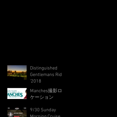
Distinguished
Gentlemans Ride
'2018
Manches撮影ロ
ケーション
9/30 Sunday
Morning Cruise