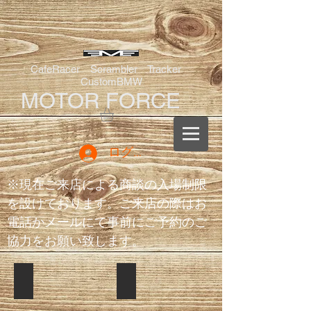
CafeRacer Scrambler Tracker
CustomBMW
MOTOR FORCE
ログイン
※現在ご来店による商談の入場制限
を設けております。ご来店の際はお
電話かメールにて事前にご予約のご
協力をお願い致します。
Street Bull
Street Bull