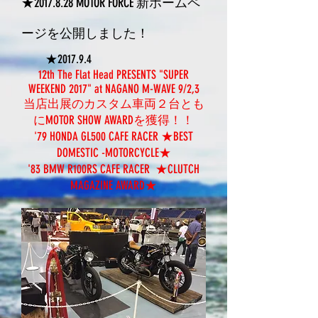
★2017.8.28 MOTOR FORCE 新ホームペ
ージを公開しました！
★2017.9.4
12th The Flat Head PRESENTS "SUPER
WEEKEND 2017" at NAGANO M-WAVE 9/2,3
当店出展のカスタム車両２台とも
にMOTOR SHOW AWARDを獲得！！
'79 HONDA GL500 CAFE RACER ★BEST
DOMESTIC -MOTORCYCLE★
'83 BMW R100RS CAFE RACER ★CLUTCH
MAGAZINE AWARD★​