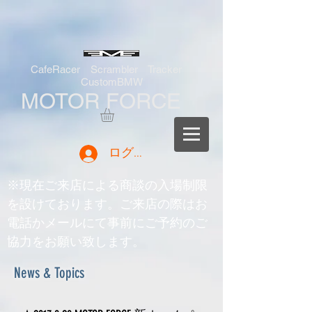
CafeRacer Scrambler Tracker
CustomBMW
MOTOR FORCE
ログイン
※現在ご来店による商談の入場制限
を設けております。ご来店の際はお
電話かメールにて事前にご予約のご
協力をお願い致します。
News & Topics