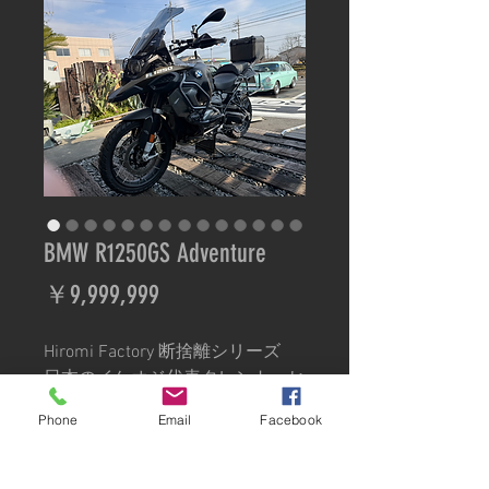
BMW R1250GS Adventure
価
￥9,999,999
格
Hiromi Factory 断捨離シリーズ
日本のイケオジ代表タレント、ヒ
ロミさん
Phone
Email
Facebook
ご自身の誕生日を機に当時新車購
入された
車両です。2019年式、走行わず