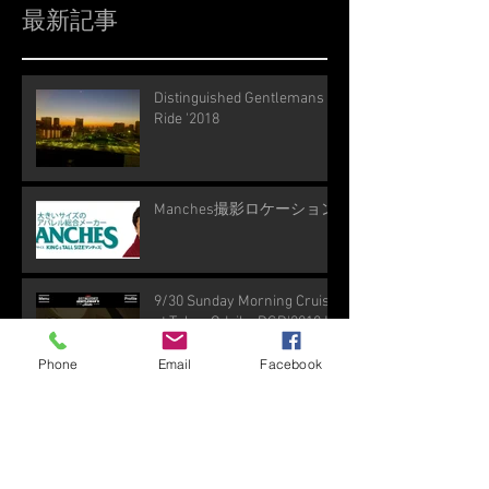
最新記事
Distinguished Gentlemans
Ride '2018
Manches撮影ロケーション
9/30 Sunday Morning Cruise
at Tokyo Odaiba DGR'2018 !
Phone
Email
Facebook
Super Weekend '2018 in 長野
M-Wave