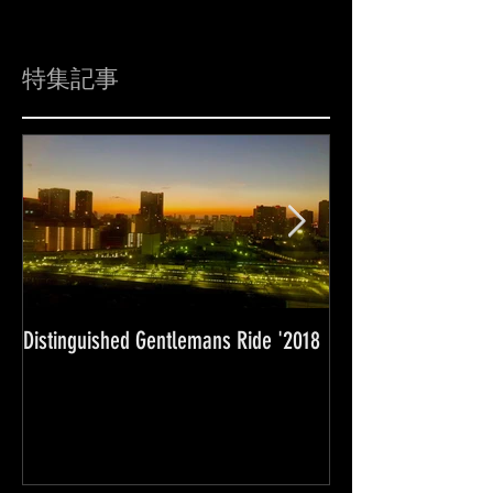
特集記事
Distinguished Gentlemans Ride '2018
Super Weekend '2
Wave