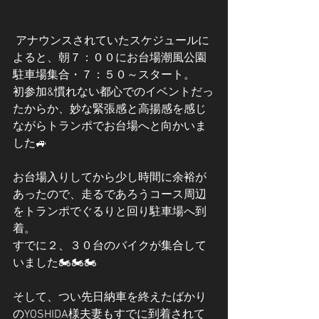
 アナウンスされていたスケジュールに
よると、朝７：００にお台場潮風公園
駐車場集合・７：５０～スタート。
初参加&慣れない都心でのイベントだっ
たからか、妙な緊張感と高揚感を感じ
ながらトランポでお台場へと向かいま
した🚙
お台場入りしてから少し時間に余裕が
あったので、走るであろうコース周辺
をトランポでぐるりと回り駐車場へ到
着。
すでに２、３０台のバイクが集合して
いました🏍🏍🏍
そして、つい先日納車を終えたばかり
のYOSHIDA様夫妻もすでに到着されて