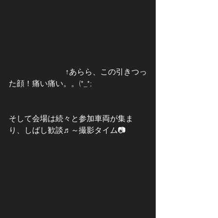
 　　　　　　　↑あらら、この引きつっ
た顔！痛い痛い。。(*_*;
そして会場は続々と参加車両が集ま
り、しばし歓談♬～撮影タイム📷