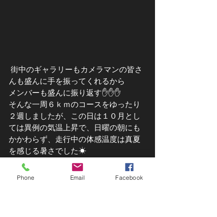
 街中のギャラリーもカメラマンの皆さ
んも盛んに手を振ってくれるから
メンバーも盛んに振り返す✋✋✋
そんな一周６ｋｍのコースをゆったり
２週しましたが、この日は１０月とし
ては異例の気温上昇で、日曜の朝にも
かかわらず、走行中の体感温度は真夏
を感じる暑さでした☀
うちのRSちゃんは信号待ちで停車する
たびに温度急上昇↑↑↑
Phone
Email
Facebook
後半戦はぐずり出すのを必死で抑えな
がらの走行でした💦